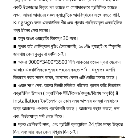
একটি উচ্চমানের বিক্রয় দল রয়েছে যা পেশাদারভাবে প্রশিক্ষিত হয়েছে।
এখন, আমরা আমাদের সকল ক্লায়েন্টকে আত্মবিশ্বাসের সাথে বলতে পারি,
Kingsign ব্লক এক্রাইলিক শীট এবং পুনরায় প্রক্রিয়াকৃত এক্রাইলিক
পণ্য চীনের সেরা মানের।
হলুদ রঙের ওয়ারেন্টির বিরুদ্ধে 30 বছর।
■
সুপার হাই কেমিক্যাল বন্ডিং টেকনোলজি, ১০০% গ্যারান্টি যে স্প্লিসিং
■
জায়গায় কোন বুদবুদ বা ফাটল নেই।
আমরা 9000*3400*3500 মিমি আকারের ওভেন দ্বারা যেকোন
■
আকারে এক্রাইলিককে পুনরায় প্রসেস করতে পারি। শুধুমাত্র আপনি
ডিজাইন করার সাহস করেন, আমাদের কেবল এটি তৈরির ক্ষমতা আছে।
ওয়ান স্টপ সেবা. আমরা তিনটি মডিউল পরিষেবা প্রদান করি: ডিজাইন
■
এক্রাইলিক উত্পাদন (এক্রাইলিক শীট/টানেল/গম্বুজ/বিশেষ আকৃতি) â
installation ইনস্টলেশন যে কোন সময় আপনার সমস্যা সমাধানের
জন্য আমাদের পেশাদার প্রকৌশলী আছে। আমাদের বাছাই করতে, দক্ষ
এবং নির্ভরযোগ্য সঙ্গী বেছে নিতে।
দ্রুত ডেলিভারি সময়, এবং প্রতিটি ক্লায়েন্টকে 24 ঘন্টার মধ্যে উত্তর
■
দিন, এবং সারা বছর কোন বিশ্রাম দিন নেই।