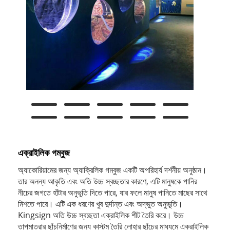
এক্রাইলিক গম্বুজ
অ্যাকোরিয়ামের জন্য অ্যাক্রিলিক গম্বুজ একটি অপরিহার্য দর্শনীয় অনুষ্ঠান।
তার অনন্য আকৃতি এবং অতি উচ্চ স্বচ্ছতার কারণে, এটি মানুষকে পানির
নীচের জগতে হাঁটার অনুভূতি দিতে পারে, যার ফলে মানুষ পানিতে মাছের সাথে
মিশতে পারে। এটি এক ধরণের খুব দুর্দান্ত এবং অদ্ভুত অনুভূতি।
Kingsign অতি উচ্চ স্বচ্ছতা এক্রাইলিক শীট তৈরি করে। উচ্চ
তাপমাত্রার ছাঁচনির্মাণের জন্য কাস্টম তৈরি লোহার ছাঁচের মাধ্যমে এক্রাইলিক