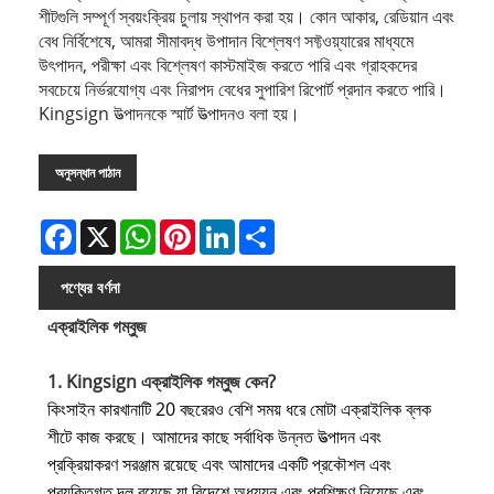
শীটগুলি সম্পূর্ণ স্বয়ংক্রিয় চুলায় স্থাপন করা হয়। কোন আকার, রেডিয়ান এবং
বেধ নির্বিশেষে, আমরা সীমাবদ্ধ উপাদান বিশ্লেষণ সফ্টওয়্যারের মাধ্যমে
উৎপাদন, পরীক্ষা এবং বিশ্লেষণ কাস্টমাইজ করতে পারি এবং গ্রাহকদের
সবচেয়ে নির্ভরযোগ্য এবং নিরাপদ বেধের সুপারিশ রিপোর্ট প্রদান করতে পারি।
Kingsign উত্পাদনকে স্মার্ট উত্পাদনও বলা হয়।
অনুসন্ধান পাঠান
Facebook
X
WhatsApp
Pinterest
LinkedIn
Share
পণ্যের বর্ণনা
এক্রাইলিক গম্বুজ
1. Kingsign এক্রাইলিক গম্বুজ কেন?
কিংসাইন কারখানাটি 20 বছরেরও বেশি সময় ধরে মোটা এক্রাইলিক ব্লক
শীটে কাজ করছে। আমাদের কাছে সর্বাধিক উন্নত উত্পাদন এবং
প্রক্রিয়াকরণ সরঞ্জাম রয়েছে এবং আমাদের একটি প্রকৌশল এবং
প্রযুক্তিগত দল রয়েছে যা বিদেশে অধ্যয়ন এবং প্রশিক্ষণ নিয়েছে এবং