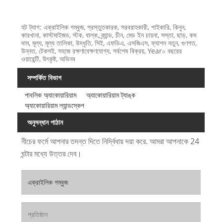
হট ট্যাগ: এক্রাইলিক গম্বুজ, প্রস্তুতকারক, সরবরাহকারী, পাইকারি, কিনুন,
কারখানা, কাস্টমাইজড, স্টক, বাল্ক, ব্র্যান্ড, চীন, মেড ইন চায়না, সস্তা, ছাড়, কম
দাম, মূল্য, মূল্য তালিকা, উদ্ধৃতি, সিই, এফডিএ, এসজিএস, ফ্যাশন নতুন, গুণগত,
উন্নত, টেকসই, সহজে রক্ষণাবেক্ষণযোগ্য, সর্বশেষ বিক্রয়, Year০ বছরের
ওয়ারেন্টি, উৎকৃষ্ট, অভিনব
সম্পর্কিত বিভাগ
পাবলিক অ্যাকোয়ারিয়াম
অ্যাকোয়ারিয়াম ট্যাঙ্ক
অ্যাকোয়ারিয়াম ল্যান্ডস্কেপ
অনুসন্ধান পাঠান
নীচের ফর্মে আপনার তদন্ত দিতে নির্দ্বিধায় দয়া করে. আমরা আপনাকে 24
ঘন্টার মধ্যে উত্তর দেব।