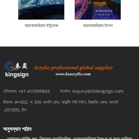
অ্যাকোয়ারিয়াম উইন্ডোজ
অ্যাকোয়ারিয়াম টানেল
টেলিফোন:
+61-415999843
ইমেইল:
inquiry@shkingsign.com
ঠিকানা:
রুম 602, নং 356 আনলি রোড, অ্যান্টিং নিউ টাউন, জিয়াডিং জেলা, সাংহাই
-201805, চীন
অনুসন্ধান পাঠান
আমাদের সুইমিং পুল, বিজ্ঞাপন অ্যাক্রিলিক, অ্যাকোয়ারিয়াম ট্যাঙ্ক বা মূল্য তালিকা