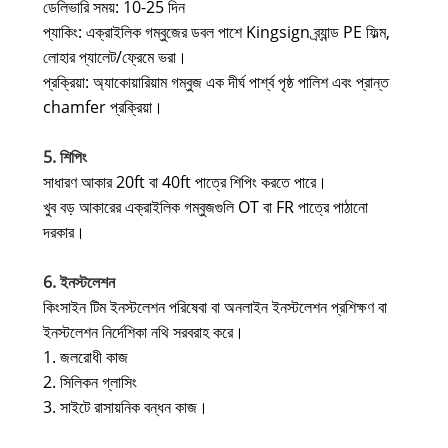
ডেলিভারি সময়: 10-25 দিন
প্যাকিং: এক্রাইলিক গম্বুজের ডবল পাশে Kingsign ব্র্যান্ড PE ফিল্ম,
লোহার প্যালেট/ফ্রেমে ভরা।
প্রক্রিয়া: অ্যাকোয়ারিয়াম গম্বুজ এক দীর্ঘ পার্শ্ব পৃষ্ঠ পালিশ এবং প্রান্ত
chamfer প্রক্রিয়া।
5. শিপিং
সাধারণ আকার 20ft বা 40ft পাত্রে শিপিং করতে পারে।
খুব বড় আকারের এক্রাইলিক গম্বুজগুলি OT বা FR পাত্রে পাঠানো
দরকার।
6. ইনস্টলেশন
কিংসাইন টিম ইনস্টলেশন পরিষেবা বা অনলাইন ইনস্টলেশন প্রশিক্ষণ বা
ইনস্টলেশন নির্দেশিকা নথি সরবরাহ করে।
1. জলরোধী কাজ
2. সিলিকন গ্লাসিং
3. সাইটে রাসায়নিক বন্ধন কাজ।