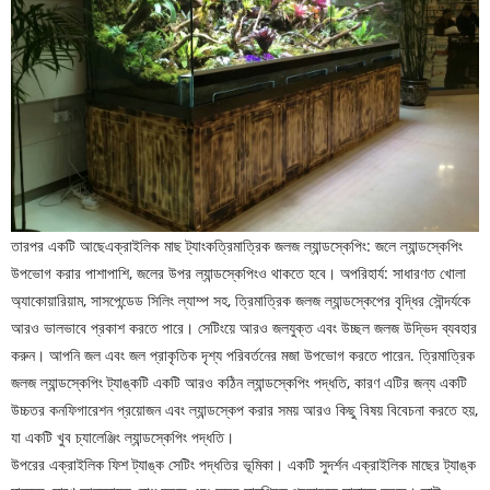
তারপর একটি আছে
এক্রাইলিক মাছ ট্যাংক
ত্রিমাত্রিক জলজ ল্যান্ডস্কেপিং: জলে ল্যান্ডস্কেপিং
উপভোগ করার পাশাপাশি, জলের উপর ল্যান্ডস্কেপিংও থাকতে হবে। অপরিহার্য: সাধারণত খোলা
অ্যাকোয়ারিয়াম, সাসপেন্ডেড সিলিং ল্যাম্প সহ, ত্রিমাত্রিক জলজ ল্যান্ডস্কেপের বৃদ্ধির সৌন্দর্যকে
আরও ভালভাবে প্রকাশ করতে পারে। সেটিংয়ে আরও জলযুক্ত এবং উচ্ছল জলজ উদ্ভিদ ব্যবহার
করুন। আপনি জল এবং জল প্রাকৃতিক দৃশ্য পরিবর্তনের মজা উপভোগ করতে পারেন. ত্রিমাত্রিক
জলজ ল্যান্ডস্কেপিং ট্যাঙ্কটি একটি আরও কঠিন ল্যান্ডস্কেপিং পদ্ধতি, কারণ এটির জন্য একটি
উচ্চতর কনফিগারেশন প্রয়োজন এবং ল্যান্ডস্কেপ করার সময় আরও কিছু বিষয় বিবেচনা করতে হয়,
যা একটি খুব চ্যালেঞ্জিং ল্যান্ডস্কেপিং পদ্ধতি।
উপরের এক্রাইলিক ফিশ ট্যাঙ্ক সেটিং পদ্ধতির ভূমিকা। একটি সুদর্শন এক্রাইলিক মাছের ট্যাঙ্ক