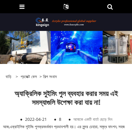
বাড়ি
>
প্রজেক্ট কেস
>
শিল্প সংবাদ
অ্যাক্রিলিক সুইমিং পুল ব্যবহার করার সময় এই
সমস্যাগুলি উপেক্ষা করা যায় না!
●
2022-04-21
●
8
●
আমাকে একটি বার্তা ছেড়ে দিন
আজ,
এক্রাইলিক সুইমিং পুল
ক্রমবর্ধমান প্রভাবশালী হয়। এর সুন্দর চেহারা, সমৃদ্ধ ফাংশন, সহজ