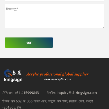
জমা
টেলিফোন:
+61-415999843
ইমেইল:
inquiry@shkingsign.com
ঠিকানা:
রুম 602, নং 356 আনলি রোড, অ্যান্টিং নিউ টাউন, জিয়াডিং জেলা, সাংহাই
-201805, চীন