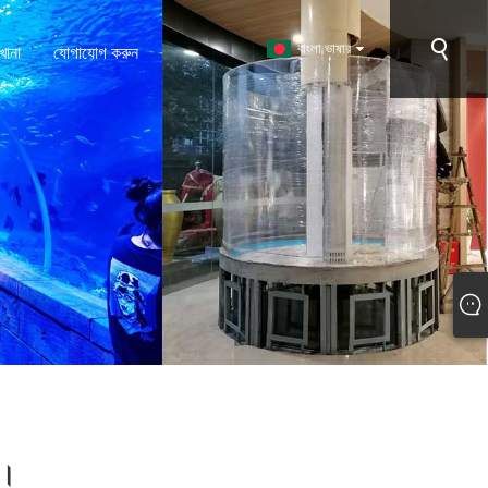
বাংলা ভাষার
খানা
যোগাযোগ করুন
প।