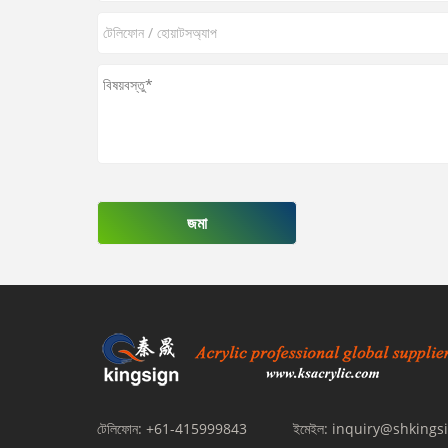
জমা
টেলিফোন:
+61-415999843
ইমেইল:
inquiry@shkings