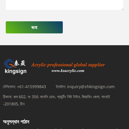
জমা
টেলিফোন:
+61-415999843
ইমেইল:
inquiry@shkingsign.com
ঠিকানা:
রুম 602, নং 356 আনলি রোড, অ্যান্টিং নিউ টাউন, জিয়াডিং জেলা, সাংহাই
-201805, চীন
অনুসন্ধান পাঠান